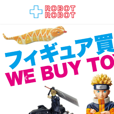
コ
ナ
ン
ビ
テ
ゲ
ン
ー
ツ
シ
へ
ョ
ス
ン
キ
に
ッ
移
プ
動
Previous