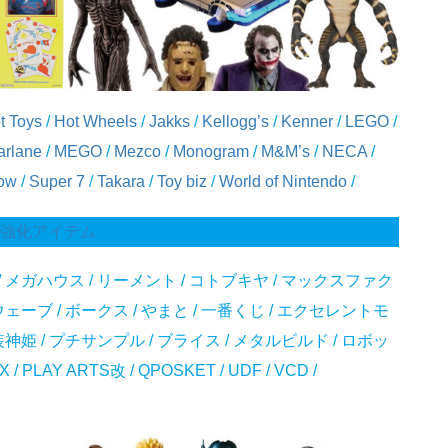
t Toys
/
Hot Wheels
/
Jakks
/
Kellogg’s
/
Kenner
/
LEGO
/
rlane
/
MEGO
/
Mezco
/
Monogram
/
M&M’s
/
NECA
/
ow
/
Super 7
/
Takara
/
Toy biz
/
World of Nintendo
/
強化アイテム
 / メガハウス / リーメント / コトブキヤ / マックスファク
 ウェーブ / ボークス / やまと / 一番くじ / エクセレントモ
武装神姫 / プチサンプル / ブライス / メタルビルド / ロボッ
FX / PLAY ARTS改 / QPOSKET / UDF / VCD /