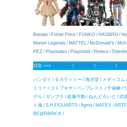
Bandai
/
Fisher Price
/
FUNKO
/
HASBRO
/
Ho
Marvel Legends
/
MATTEL
/
McDonald’s
/
McFa
PEZ
/
Playmates
/
Playmobil
/
Remco
/
Sidesh
買取 >>>
LINE買取
/
送り買取
/
買取方法
/
買取
バンダイ / タカラトミー / 海洋堂 / メディコム
トリー / コトブキヤ / バンプレスト / 千値練 /
デル / ガンプラ / 超像可動 / ねんどろいど / 
ト魂 / S.H.FIGUARTS / figma / MAFEX / ART
BE@RBRICK /