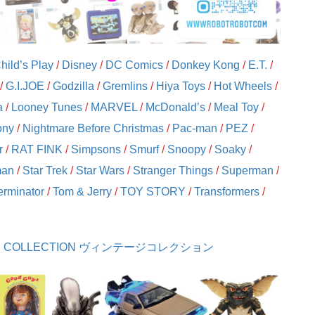
hild’s Play
/
Disney
/
DC Comics
/
Donkey Kong
/
E.T.
/
/
G.I.JOE
/
Godzilla
/
Gremlins
/
Hiya Toys
/
Hot Wheels
/
a
/
Looney Tunes
/
MARVEL
/
McDonald’s
/
Meal Toy
/
ony
/
Nightmare Before Christmas
/
Pac-man
/
PEZ
/
r
/
RAT FINK
/
Simpsons
/
Smurf
/
Snoopy
/
Soaky
/
man
/
Star Trek
/
Star Wars
/
Stranger Things
/
Superman
/
erminator
/
Tom & Jerry
/
TOY STORY
/
Transformers
/
GE COLLECTION ヴィンテージコレクション