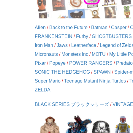
Alien
/
Back to the Future
/
Batman
/
Casper
/
C
FRANKENSTEIN
/
Furby
/
GHOSTBUSTERS
Iron Man
/
Jaws
/
Leatherface
/
Legend of Zeld
Micronauts
/
Monsters Inc
/
MOTU
/
My Little P
Pixar
/
Popeye
/
POWER RANGERS
/
Predato
SONIC THE HEDGEHOG
/
SPAWN
/
Spider-
Super Mario
/
Teenage Mutant Ninja Turtles
/
T
ZELDA
BLACK SERIES ブラックシリーズ
/
VINTA