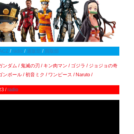
ACZ
/
radio
/
通販部
/
買取部
ガンダム / 鬼滅の刃 / キン肉マン / ゴジラ / ジョジョの奇
ボール / 初音ミク / ワンピース / Naruto /
R3 /
radio