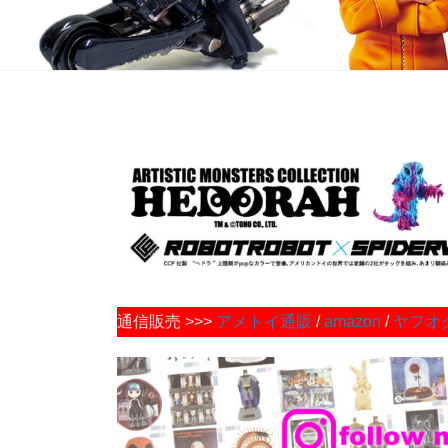
通信販売 >>>
アメトイ通販
/
amazon
/
ヤフオ