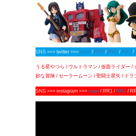
SNS >>> twitter >>>
main
/
RR1
/
RR2
/
RR3
/
うる星やつら / ウルトラマン / 仮面ライダー / 
妙な冒険 / セーラームーン / 聖闘士星矢 / ドラゴン
SNS >>> instagram >>>
main
/ RR1 /
RR2
/ R